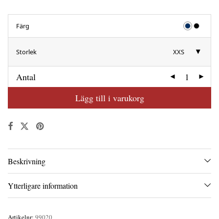
Färg
Storlek
XXS
Antal
Lägg till i varukorg
Beskrivning
Ytterligare information
Artikelnr:
99020