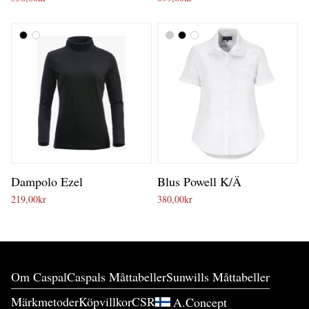
Dampolo Ezel
Blus Powell K/Ä
219,00
kr
380,00
kr
Om Caspal
Caspals Måttabeller
Sunwills Måttabeller
Märkmetoder
Köpvillkor
CSR
A.Concept