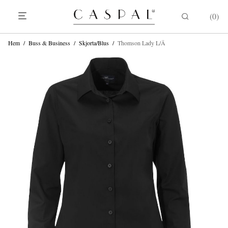
0
Hem
/
Buss & Business
/
Skjorta/Blus
/
Thomson Lady L/Ä