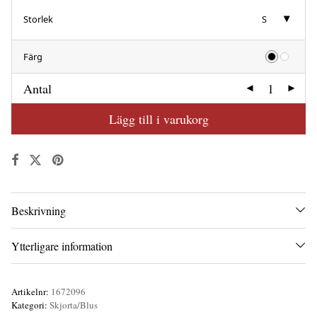
Storlek
S
Färg
Antal
Lägg till i varukorg
Beskrivning
Ytterligare information
Artikelnr:
1672096
Kategori:
Skjorta/Blus