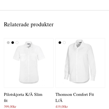
Relaterade produkter
Pilotskjorta K/Ä Slim
Thomson Comfort Fit
fit
L/Ä
399,00
kr
419,00
kr