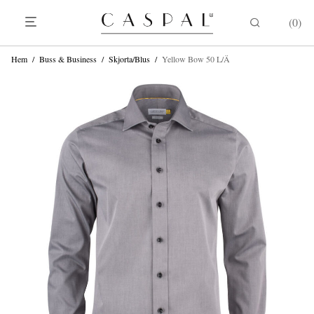
0
Hem
/
Buss & Business
/
Skjorta/Blus
/
Yellow Bow 50 L/Ä