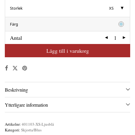
Storlek
XS
Färg
Antal
Lägg till i varukorg
Beskrivning
Ytterligare information
Artikelnr:
401103-XS-Ljusblå
Kategori:
Skjorta/Blus