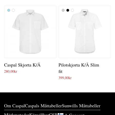
Caspal Skjorta K/Ä
Pilotskjorta K/Ä Slim
fit
280,00
kr
399,00
kr
Om Caspal
Caspals Måttabeller
Sunwills Måttabeller
Märkmetoder
Köpvillkor
CSR
A.Concept