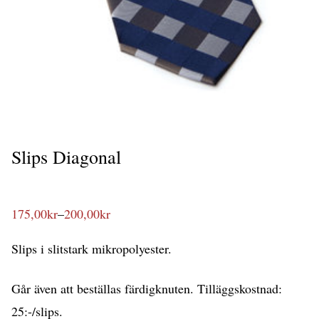
Slips Diagonal
175,00
kr
–
200,00
kr
Prisintervall:
175,00kr
till
Slips i slitstark mikropolyester.
200,00kr
Går även att beställas färdigknuten. Tilläggskostnad:
25:-/slips.