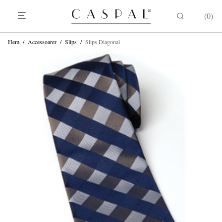
0
Hem
/
Accessoarer
/
Slips
/
Slips Diagonal