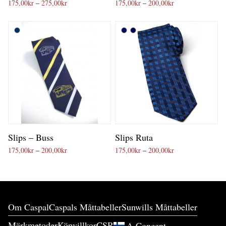
Prisintervall: 175,00kr till 275,00kr
Prisintervall: 175
175,00
kr
–
275,00
kr
175,00
kr
–
200,00
kr
Slips – Buss
Slips Ruta
Prisintervall: 175,00kr till 200,00kr
Prisintervall: 175
175,00
kr
–
200,00
kr
175,00
kr
–
200,00
kr
Om Caspal
Caspals Måttabeller
Sunwills Måttabeller
Märkmetoder
Köpvillkor
CSR
A.Concept