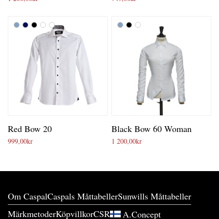
Red Bow 20
Black Bow 60 Woman
999,00
kr
1 200,00
kr
Om Caspal
Caspals Måttabeller
Sunwills Måttabeller
Märkmetoder
Köpvillkor
CSR
A.Concept