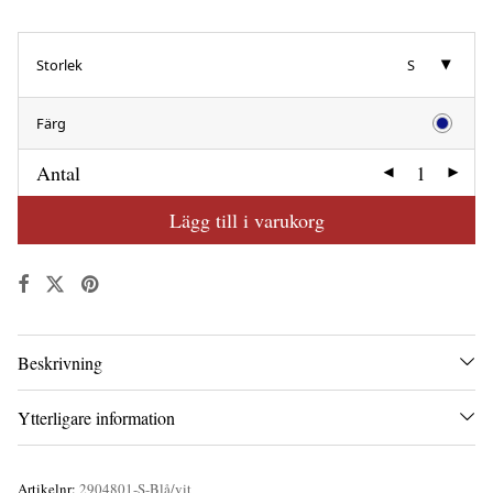
Storlek
S
Färg
Antal
Lägg till i varukorg
Beskrivning
Ytterligare information
Artikelnr:
2904801-S-Blå/vit