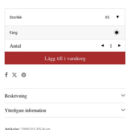
Storlek
XS
Färg
Antal
Lägg till i varukorg
Beskrivning
Ytterligare information
Artikelnr:
2990103-XS-Svart