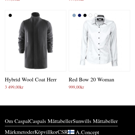
Hybrid Wool Coat Herr
Red Bow 20 Woman
3 499,00
kr
999,00
kr
Om Caspal
Caspals Måttabeller
Sunwills Måttabeller
Märkmetoder
Köpvillkor
CSR
A.Concept