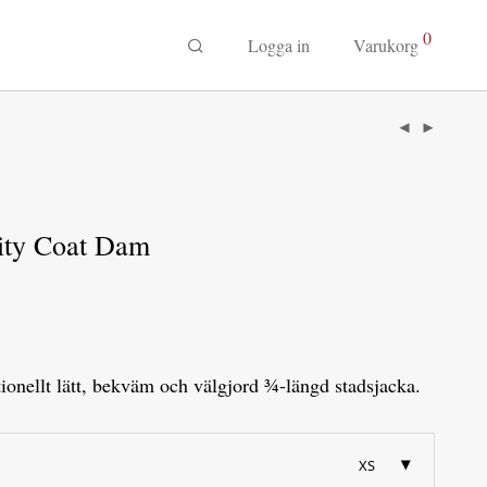
0
Logga in
Varukorg
ity Coat Dam
tionellt lätt, bekväm och välgjord ¾-längd stadsjacka.
XS