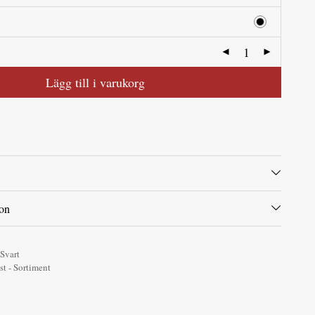
Lägg till i varukorg
ion
Svart
st - Sortiment