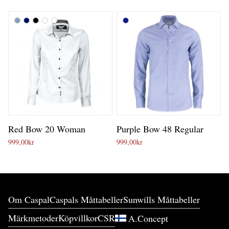
Red Bow 20 Woman
Purple Bow 48 Regular
999,00
kr
999,00
kr
Om Caspal
Caspals Måttabeller
Sunwills Måttabeller
Märkmetoder
Köpvillkor
CSR
A.Concept