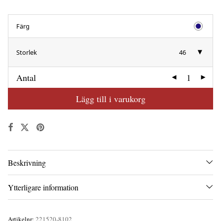
Färg
Storlek
46
Antal
Lägg till i varukorg
Beskrivning
Ytterligare information
Artikelnr:
221520-8102