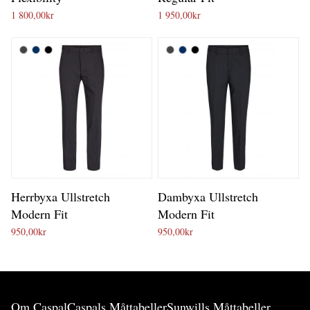
1 800,00
kr
1 950,00
kr
Herrbyxa Ullstretch
Dambyxa Ullstretch
Modern Fit
Modern Fit
950,00
kr
950,00
kr
Om Caspal
Caspals Måttabeller
Sunwills Måttabeller