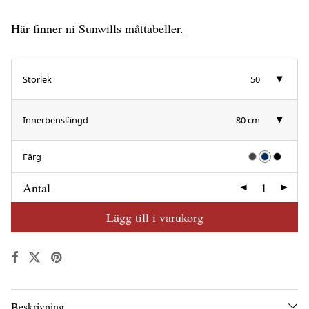
Här finner ni Sunwills måttabeller.
Storlek
50
Innerbenslängd
80 cm
Färg
Antal
Lägg till i varukorg
Beskrivning