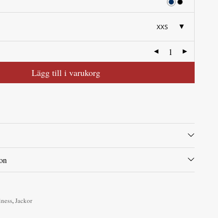
XXS
Lägg till i varukorg
ion
iness
,
Jackor