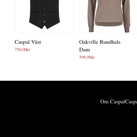
Caspal Väst
Oakville Rundhals
Dam
750,00
kr
599,00
kr
Om Caspal
Caspa