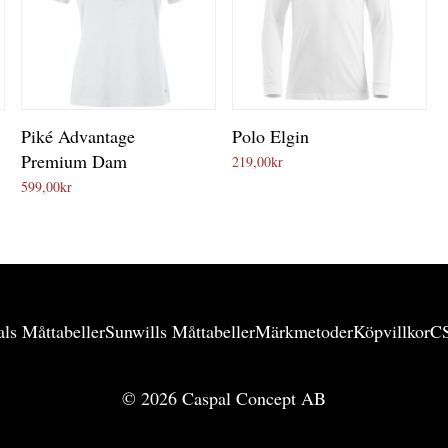
Piké Advantage
Polo Elgin
Premium Dam
219,00
kr
599,00
kr
ls Måttabeller
Sunwills Måttabeller
Märkmetoder
Köpvillkor
C
©
2026
Caspal Concept AB