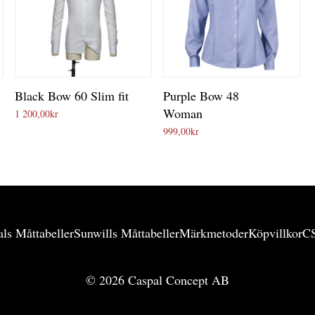
Black Bow 60 Slim fit
Purple Bow 48
Woman
1 200,00
kr
999,00
kr
ls Måttabeller
Sunwills Måttabeller
Märkmetoder
Köpvillkor
C
©
2026
Caspal Concept AB