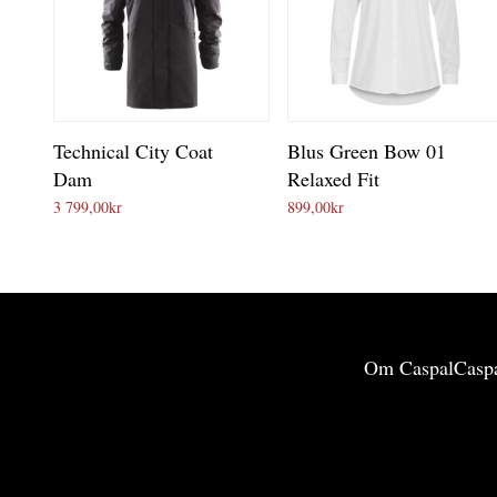
Technical City Coat
Blus Green Bow 01
Dam
Relaxed Fit
3 799,00
kr
899,00
kr
Om Caspal
Caspa