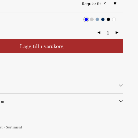
Regular fit - S
Lägg till i varukorg
ion
st - Sortiment