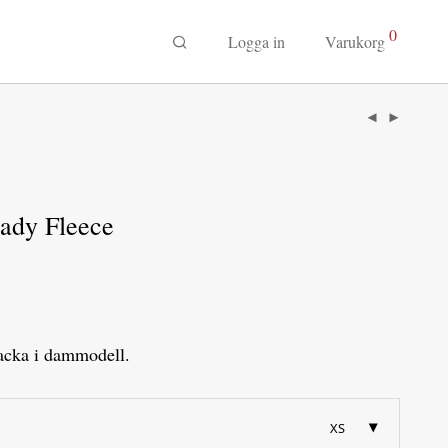
0
Logga in
Varukorg
ady Fleece
acka i dammodell.
XS