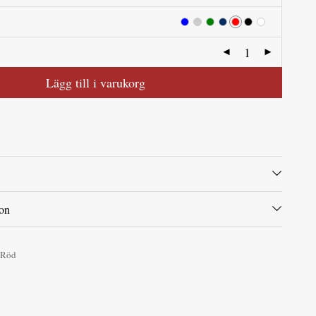
Lägg till i varukorg
ion
-Röd