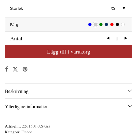
Storlek
XS
Färg
Antal
Lägg till i varukorg
Beskrivning
Ytterligare information
Artikelnr:
2261501-XS-Grå
Kategori:
Fleece