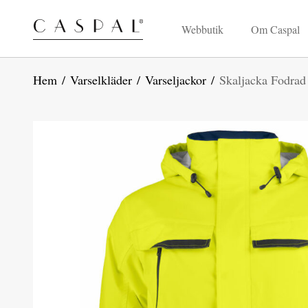
Webbutik
Om Caspal
Hem
/
Varselkläder
/
Varseljackor
/
Skaljacka Fodra