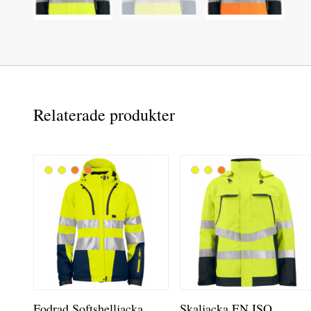
Relaterade produkter
Fodrad Softshelljacka
Skaljacka EN ISO