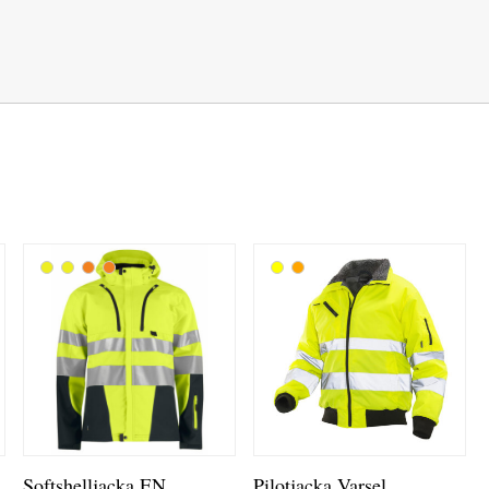
Softshelljacka EN
Pilotjacka Varsel