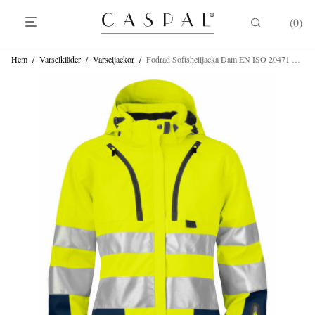
0
Hem
/
Varselkläder
/
Varseljackor
/
Fodrad Softshelljacka Dam EN ISO 20471 KLASS 3/2