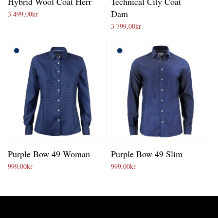
Hybrid Wool Coat Herr
Technical City Coat
Dam
3 499,00
kr
3 799,00
kr
Purple Bow 49 Woman
Purple Bow 49 Slim
999,00
kr
999,00
kr