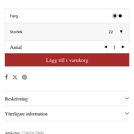
Färg
Storlek
22
Antal
Lägg till i varukorg
Beskrivning
Ytterligare information
Artikelnr:
224010-7900