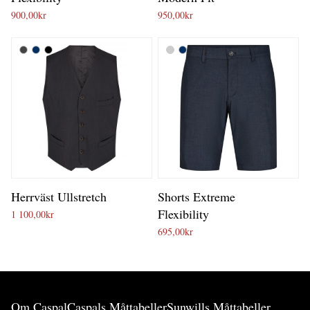
900,00
kr
950,00
kr
Herrväst Ullstretch
Shorts Extreme
Flexibility
1 100,00
kr
695,00
kr
Om Caspal
Caspals Måttabeller
Sunwills Måttabeller