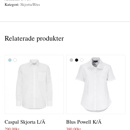
Kategori:
Skjorta/Blus
Relaterade produkter
Caspal Skjorta L/Ä
Blus Powell K/Ä
290,00
kr
380,00
kr