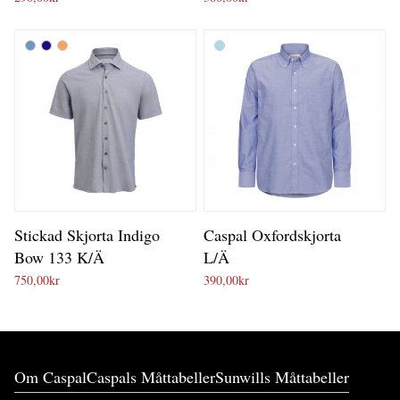
Stickad Skjorta Indigo
Caspal Oxfordskjorta
Bow 133 K/Ä
L/Ä
750,00
kr
390,00
kr
Om Caspal
Caspals Måttabeller
Sunwills Måttabeller