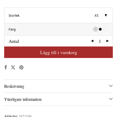
Storlek
XS
Färg
Antal
Lägg till i varukorg
Beskrivning
Ytterligare information
Artikelnr:
1671104