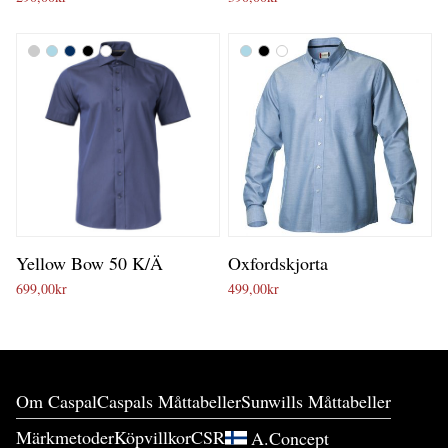
Yellow Bow 50 K/Ä
Oxfordskjorta
699,00
kr
499,00
kr
Om Caspal
Caspals Måttabeller
Sunwills Måttabeller
Märkmetoder
Köpvillkor
CSR
A.Concept