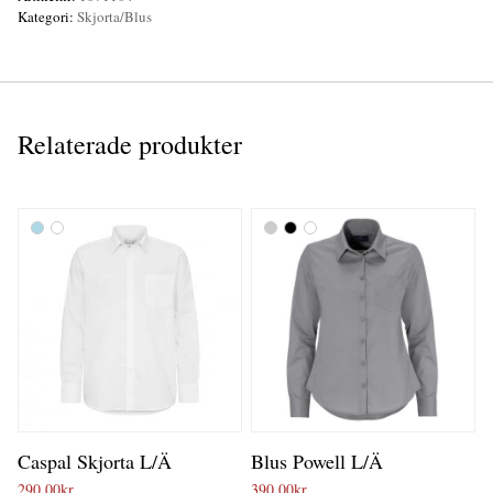
Kategori:
Skjorta/Blus
Relaterade produkter
Caspal Skjorta L/Ä
Blus Powell L/Ä
290,00
kr
390,00
kr