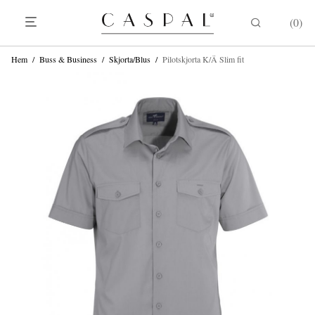
0
Hem
/
Buss & Business
/
Skjorta/Blus
/
Pilotskjorta K/Ä Slim fit