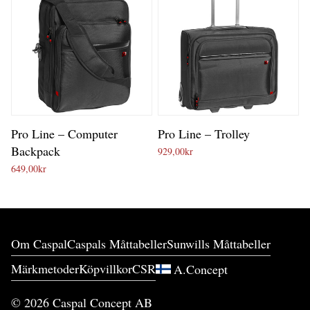
Pro Line – Computer
Pro Line – Trolley
Backpack
929,00
kr
649,00
kr
Om Caspal
Caspals Måttabeller
Sunwills Måttabeller
Märkmetoder
Köpvillkor
CSR
A.Concept
©
2026
Caspal Concept AB