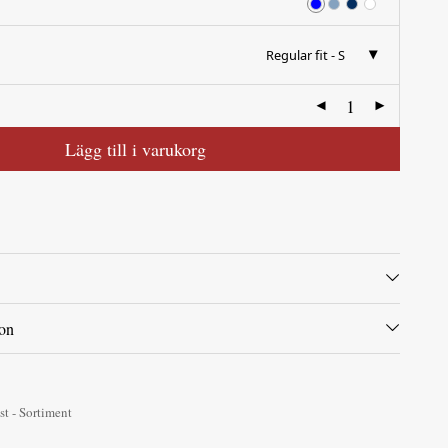
Regular fit - S
Lägg till i varukorg
ion
st - Sortiment