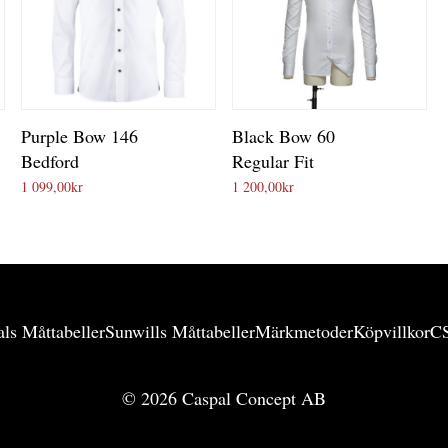
Purple Bow 146
Black Bow 60
Bedford
Regular Fit
1 099,00
kr
1 200,00
kr
ls Måttabeller
Sunwills Måttabeller
Märkmetoder
Köpvillkor
C
©
2026
Caspal Concept AB