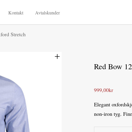
Kontakt
Avtalskunder
ord Stretch
Red Bow 121
999,00
kr
Elegant oxfordskj
non-iron tyg. Finn