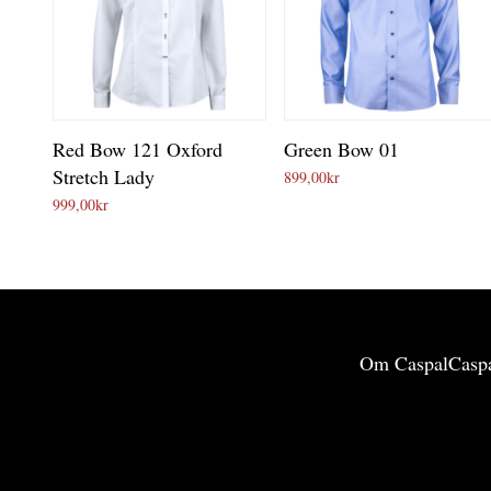
Red Bow 121 Oxford
Green Bow 01
Stretch Lady
899,00
kr
999,00
kr
Om Caspal
Caspa