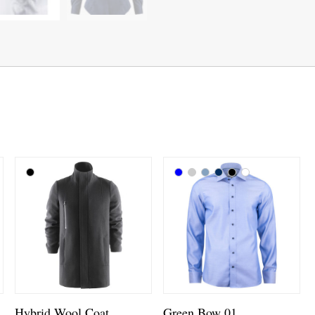
Hybrid Wool Coat
Green Bow 01