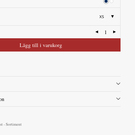
XS
Lägg till i varukorg
ion
st - Sortiment