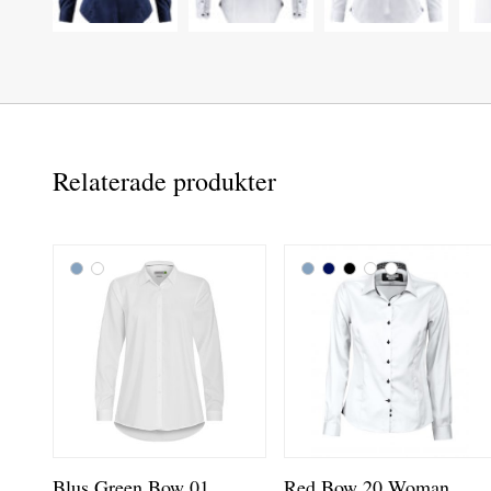
Relaterade produkter
Blus Green Bow 01
Red Bow 20 Woman