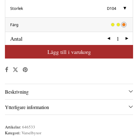
Storlek
D104
Färg
Antal
Lägg till i varukorg
Beskrivning
Ytterligare information
Artikelnr:
646533
Kategori:
Varselbyxor