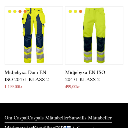
Midjebyxa Dam EN
Midjebyxa EN ISO
ISO 20471 KLASS 2
20471 KLASS 2
1 199,00
kr
499,00
kr
Om Caspal
Caspals Måttabeller
Sunwills Måttabeller
Märkmetoder
Köpvillkor
CSR
A.Concept