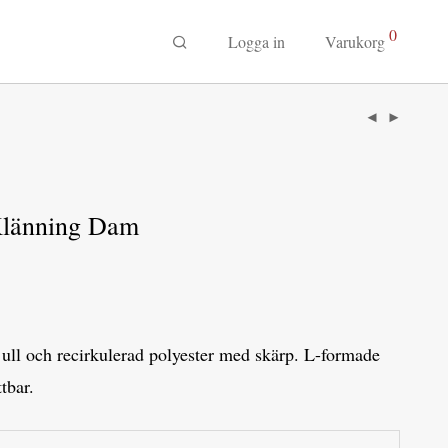
0
Logga in
Varukorg
Klänning Dam
i ull och recirkulerad polyester med skärp. L-formade
tbar.