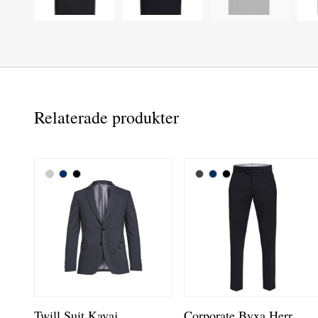
Relaterade produkter
Twill Suit Kavaj
Corporate Byxa Herr