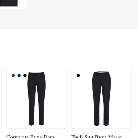
Corporate Byxa Dam
Twill Suit Byxa Marie