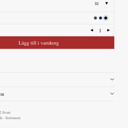
32
Lägg till i varukorg
ion
2-Svart
fe - Sortiment