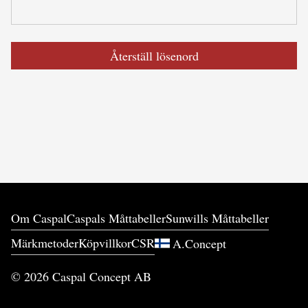
Återställ lösenord
Om Caspal
Caspals Måttabeller
Sunwills Måttabeller
Märkmetoder
Köpvillkor
CSR
A.Concept
©
2026
Caspal Concept AB